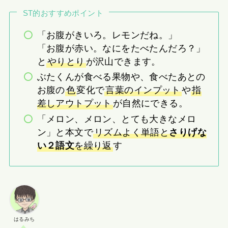
ST的おすすめポイント
「お腹がきいろ。レモンだね。」
「お腹が赤い。なにをたべたんだろ？」
と
やりとり
が沢山できます。
ぶたくんが食べる果物や、食べたあとの
お腹の
色
変化で
言葉のインプット
や
指
差しアウトプット
が自然にできる。
「メロン、メロン、とても大きなメロ
ン」と本文で
リズムよく単語と
さりげな
い２語文
を繰り返
す
はるみち