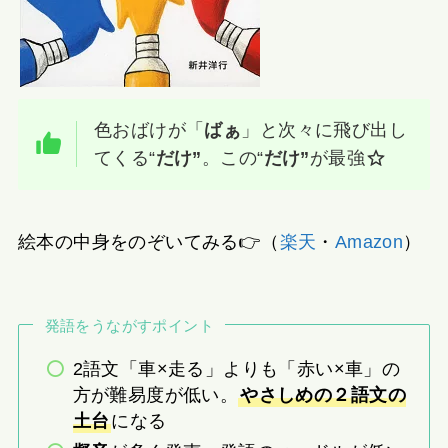
色おばけが「
ばぁ
」と次々に飛び出し
てくる“
だけ”
。この“
だけ”
が最強
絵本の中身をのぞいてみる👉（
楽天
・
Amazon
）
発語をうながすポイント
2語文「車×走る」よりも「赤い×車」の
方が難易度が低い。
やさしめの２語文の
土台
になる