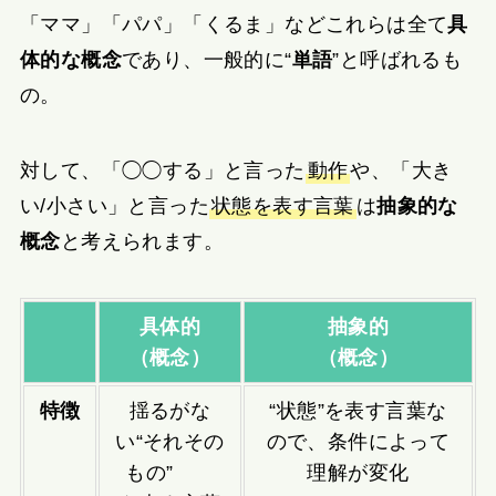
「ママ」「パパ」「くるま」などこれらは全て
具
体的な概念
であり、一般的に“
単語
”と呼ばれるも
の。
対して、「◯◯する」と言った
動作
や、「大き
い/小さい」と言った
状態を表す言葉
は
抽象的な
概念
と考えられます。
具体的
抽象的
（概念）
（概念）
特徴
揺るがな
“状態”を表す言葉な
い“それその
ので、条件によって
もの”
理解が変化