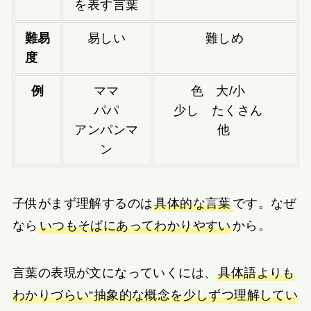
を表す言葉
難易
易しい
難しめ
度
例
ママ
色 大/小
パパ
少し たくさん
アンパンマ
他
ン
子供がまず理解するのは
具体的な言葉
です。なぜ
なら
いつもそばにあってわかりやすい
から。
言葉の表現が文になっていくには、
具体語よりも
わかりづらい“抽象的な概念を少しずつ理解してい