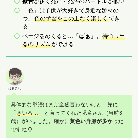
擬音
が多く発声・発語のハードルが低い
「色」は子供が大好きで身近な題材の一
つ。
色の学習をこの上なく楽しく
でき
る
ページをめくると…「
ばぁ
」。
待つ→出
るのリズム
ができる
はるみち
具体的な単語はまだ全然言わないけど、先に
「
きいろ…
」と言ってくれた児童さん（当時3
歳）がいました。確かに
黄色い洋服が多かった
ですね