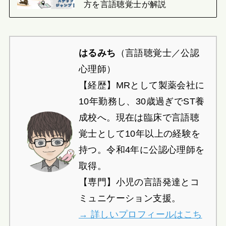
方を言語聴覚士が解説
はるみち
（言語聴覚士／公認
心理師）
【経歴】MRとして製薬会社に
10年勤務し、30歳過ぎでST養
成校へ。現在は臨床で言語聴
覚士として10年以上の経験を
持つ。令和4年に公認心理師を
取得。
【専門】小児の言語発達とコ
ミュニケーション支援。
→ 詳しいプロフィールはこち