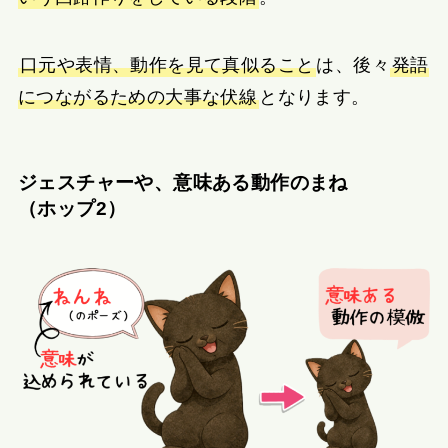
口元や表情、動作を見て真似ること
は、後々
発語
につながるための大事な伏線
となります。
ジェスチャーや、意味ある動作のまね
（ホップ2）