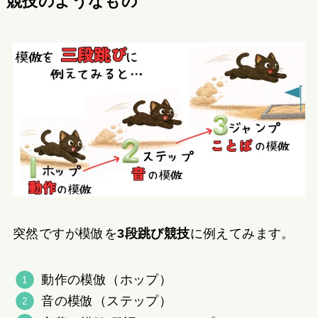
競技のようなもの
突然ですが模倣を
3段跳び競技
に例えてみます。
動作の模倣（ホップ）
音の模倣（ステップ）