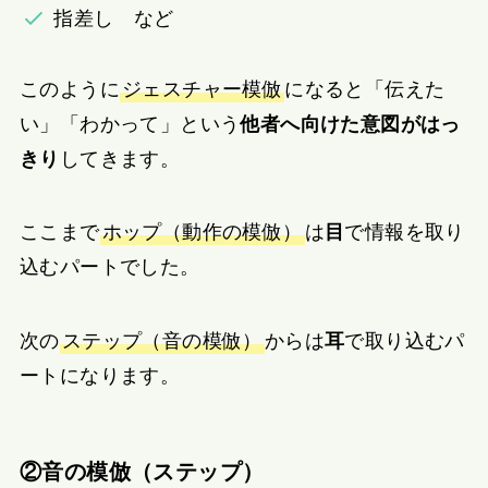
指差し など
このように
ジェスチャー模倣
になると「伝えた
い」「わかって」という
他者へ向けた意図がはっ
きり
してきます。
ここまで
ホップ（動作の模倣）
は
目
で情報を取り
込むパートでした。
次の
ステップ（音の模倣）
からは
耳
で取り込むパ
ートになります。
②音の模倣（ステップ）