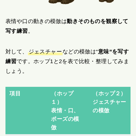
表情や口の動きの模倣は
動きそのものを観察して
写す練習
。
対して、
ジェスチャー
などの模倣は“
意味”を写す
練習
です。ホップ1と2を表で比較・整理してみま
しょう。
項目
（ホップ
（ホップ２）
１）
ジェスチャー
表情・口、
の模倣
ポーズの模
倣