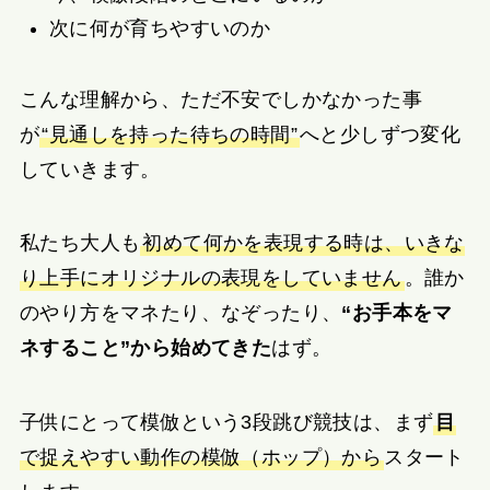
次に何が育ちやすいのか
こんな理解から、ただ不安でしかなかった事
が
“見通しを持った待ちの時間”
へと少しずつ変化
していきます。
私たち大人も
初めて何かを表現する時は、いきな
り上手にオリジナルの表現をしていません
。誰か
のやり方をマネたり、なぞったり、
“お手本をマ
ネすること”から始めてきた
はず。
子供にとって模倣という3段跳び競技は、まず
目
で捉えやすい動作の模倣（ホップ）から
スタート