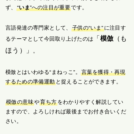
ず、
“
いま
”への注目が重要
です。
言語発達の専門家として、
子供の“いま”
に注目す
「
模倣
（も
るテーマとして今回取り上げたのは
ほう）」
。
模倣とはいわゆる“まねっこ”。
言葉を獲得・再現
するための準備運動
と捉えることができます。
模倣の意味
や
育ち方
をわかりやすく解説してい
ますので、よろしければ最後までお付き合いくだ
さい。