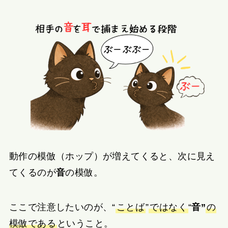
動作の模倣（ホップ）が増えてくると、次に見え
てくるのが
音
の模倣。
ここで注意したいのが、“
ことば
”
ではなく
“
音”
の
模倣である
ということ。