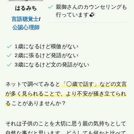
親御さんのカウンセリングも
はるみち
行っています
言語聴覚士
/
公認心理師
1歳になるけど模倣がない
2歳に張るけど発語がない
3歳になるけど文の発話がない
ネットで調べてみると
「◯歳で話す」などの文言
が多く見られることで、より不安が掻き立てられ
る
ことがありませんか？
それは子供のことを大切に思う親の気持ちとして
自然な事だと思います。どうしても何かと比べて